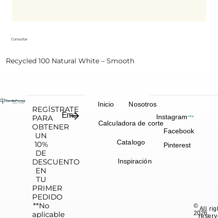
Consultar
Recycled 100 Natural White – Smooth
Inicio
Nosotros
REGÍSTRATE
Instagram
PARA
Calculadora de corte
OBTENER
Facebook
UN
Catalogo
10%
Pinterest
DE
DESCUENTO
Inspiración
EN
TU
PRIMER
PEDIDO
**No
©
All ri
aplicable
2026.
reserv