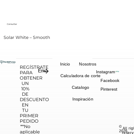
Consultar
Solar White – Smooth
Inicio
Nosotros
REGÍSTRATE
Instagram
PARA
Calculadora de corte
OBTENER
Facebook
UN
Catalogo
10%
Pinterest
DE
DESCUENTO
Inspiración
EN
TU
PRIMER
PEDIDO
**No
©
All ri
aplicable
2026.
reserv