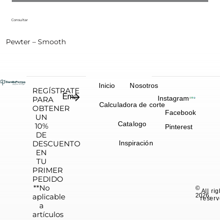
Consultar
Pewter – Smooth
Inicio
Nosotros
REGÍSTRATE
Instagram
PARA
Calculadora de corte
OBTENER
Facebook
UN
Catalogo
10%
Pinterest
DE
DESCUENTO
Inspiración
EN
TU
PRIMER
PEDIDO
**No
©
All ri
aplicable
2026.
reserv
a
artículos