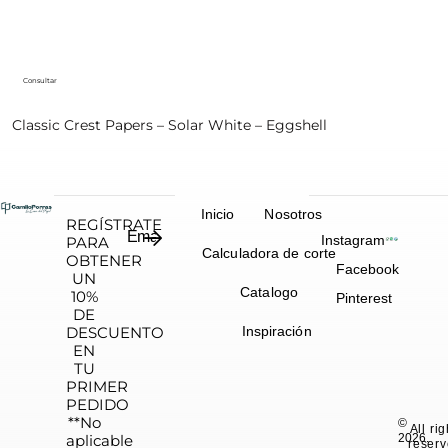
Consultar
Classic Crest Papers – Solar White – Eggshell
Inicio
Nosotros
REGÍSTRATE
Instagram
PARA
Calculadora de corte
OBTENER
Facebook
UN
Catalogo
10%
Pinterest
DE
DESCUENTO
Inspiración
EN
TU
PRIMER
PEDIDO
**No
©
All ri
aplicable
2026.
reserv