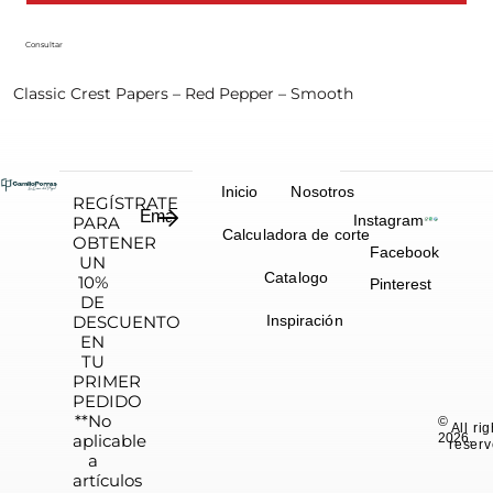
Consultar
Classic Crest Papers – Red Pepper – Smooth
Inicio
Nosotros
REGÍSTRATE
Instagram
PARA
Calculadora de corte
OBTENER
Facebook
UN
Catalogo
10%
Pinterest
DE
DESCUENTO
Inspiración
EN
TU
PRIMER
PEDIDO
**No
©
All ri
aplicable
2026.
reserv
a
artículos