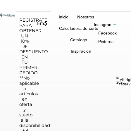
Inicio
Nosotros
REGÍSTRATE
Instagram
PARA
Calculadora de corte
OBTENER
Facebook
UN
Catalogo
10%
Pinterest
DE
DESCUENTO
Inspiración
EN
TU
PRIMER
PEDIDO
**No
©
All ri
aplicable
2026.
reserv
a
artículos
en
oferta
y
sujeto
a la
disponibilidad
del