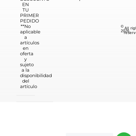
EN
TU
PRIMER
PEDIDO
**No
©
All ri
aplicable
2026.
reserv
a
artículos
en
oferta
y
sujeto
a la
disponibilidad
del
artículo