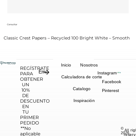
Consultar
Classic Crest Papers – Recycled 100 Bright White – Smooth
Inicio
Nosotros
REGÍSTRATE
Instagram
PARA
Calculadora de corte
OBTENER
Facebook
UN
Catalogo
10%
Pinterest
DE
DESCUENTO
Inspiración
EN
TU
PRIMER
PEDIDO
**No
©
All ri
aplicable
2026.
reserv