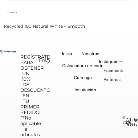
Consultar
Recycled 100 Natural White – Smooth
Inicio
Nosotros
REGÍSTRATE
Instagram
PARA
Calculadora de corte
OBTENER
Facebook
UN
Catalogo
10%
Pinterest
DE
DESCUENTO
Inspiración
EN
TU
PRIMER
PEDIDO
**No
©
All ri
aplicable
2026.
reserv
a
artículos