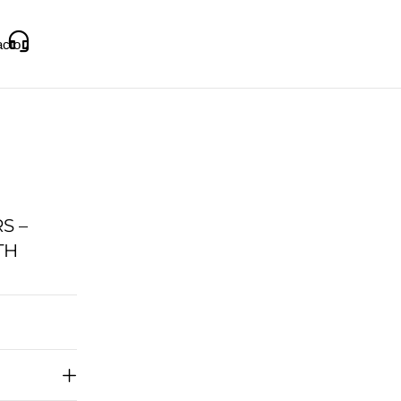
acto
S –
TH