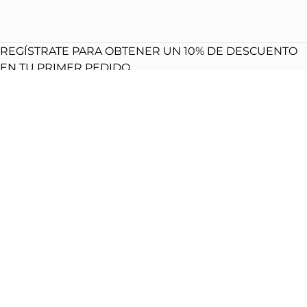
REGÍSTRATE PARA OBTENER UN 10% DE DESCUENTO
EN TU PRIMER PEDIDO
**No aplicable a artículos en oferta y sujeto a la disponibilidad del artículo
Inicio
© 2026.
All rights reserved.