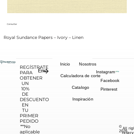
Consultar
Royal Sundance Papers – Ivory – Linen
Inicio
Nosotros
REGÍSTRATE
Instagram
PARA
Calculadora de corte
OBTENER
Facebook
UN
Catalogo
10%
Pinterest
DE
DESCUENTO
Inspiración
EN
TU
PRIMER
PEDIDO
**No
©
All ri
aplicable
2026.
reserv