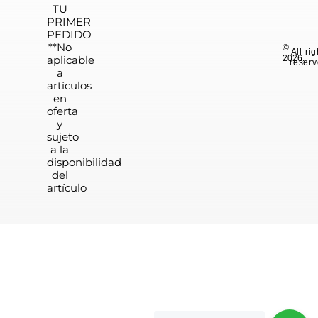
TU
PRIMER
PEDIDO
**No
©
All ri
aplicable
2026.
reserv
a
artículos
en
oferta
y
sujeto
a la
disponibilidad
del
artículo