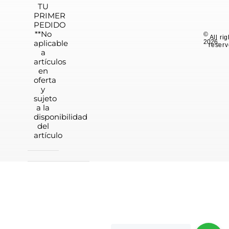
TU
PRIMER
PEDIDO
**No
©
All ri
aplicable
2026.
reserv
a
artículos
en
oferta
y
sujeto
a la
disponibilidad
del
artículo