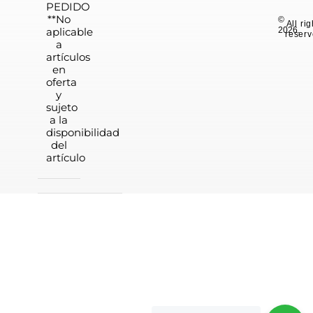
PEDIDO
**No
©
All ri
aplicable
2026.
reserv
a
artículos
en
oferta
y
sujeto
a la
disponibilidad
del
artículo